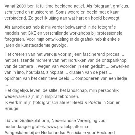
Vanaf 2009 ben ik fulltime beeldend actief. Als fotograaf, graficus,
schrijvend en musicerend. Soms woord en beeld met elkaar
verbindend. Zo geef ik uiting aan wat hart en hoofd beweegt.
Als autodidact heb ik mij verder bekwaamd in de fotografie
middels het CKE en verschillende workshops bij professionele
fotografen. Voor mijn ontwikkeling in de grafiek heb ik enkele
jaren de kunstacademie gevolgd.
Het creëren van het werk is voor mij een fascinerend proces; ..
het beslissende moment van het indrukken van de ontspanknop
van de camera .. wegen van woorden in een gedicht ... bewerken
van ‘n lino, houtplaat, zinkplaat ... draaien van de pers ...
oplichten van het definitieve beeld ... componeren van een liedje
...
Het dagelijks leven, de stilte, het landschap, mijn persoonlijk
wedervaren zijn mijn inspiratiebronnen.
Ik werk in mijn (foto)grafisch atelier Beeld & Poëzie in Son en
Breugel
Lid van Grafiekplatform, Nederlandse Vereniging voor
hedendaagse grafiek. www.grafiekplatform.nl
Aangesloten bij de Nederlandse Associatie voor Beeldend